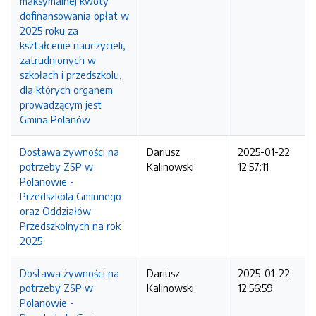
maksymalnej kwoty
dofinansowania opłat w
2025 roku za
kształcenie nauczycieli,
zatrudnionych w
szkołach i przedszkolu,
dla których organem
prowadzącym jest
Gmina Polanów
Dostawa żywności na
Dariusz
2025-01-22
potrzeby ZSP w
Kalinowski
12:57:11
Polanowie -
Przedszkola Gminnego
oraz Oddziałów
Przedszkolnych na rok
2025
Dostawa żywności na
Dariusz
2025-01-22
potrzeby ZSP w
Kalinowski
12:56:59
Polanowie -