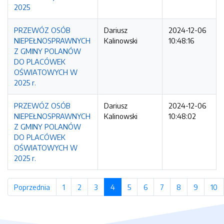
2025
PRZEWÓZ OSÓB
Dariusz
2024-12-06
NIEPEŁNOSPRAWNYCH
Kalinowski
10:48:16
Z GMINY POLANÓW
DO PLACÓWEK
OŚWIATOWYCH W
2025 r.
PRZEWÓZ OSÓB
Dariusz
2024-12-06
NIEPEŁNOSPRAWNYCH
Kalinowski
10:48:02
Z GMINY POLANÓW
DO PLACÓWEK
OŚWIATOWYCH W
2025 r.
Poprzednia
strona
1
strona
2
strona
3
strona
4
(bieżąca strona)
5
strona
6
strona
7
strona
8
strona
9
strona
10
s