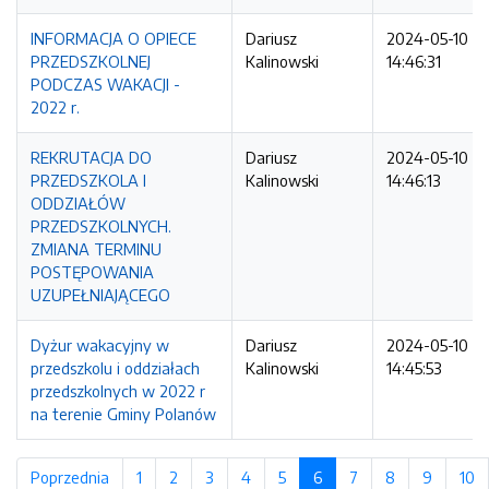
INFORMACJA O OPIECE
Dariusz
2024-05-10
PRZEDSZKOLNEJ
Kalinowski
14:46:31
PODCZAS WAKACJI -
2022 r.
REKRUTACJA DO
Dariusz
2024-05-10
PRZEDSZKOLA I
Kalinowski
14:46:13
ODDZIAŁÓW
PRZEDSZKOLNYCH.
ZMIANA TERMINU
POSTĘPOWANIA
UZUPEŁNIAJĄCEGO
Dyżur wakacyjny w
Dariusz
2024-05-10
przedszkolu i oddziałach
Kalinowski
14:45:53
przedszkolnych w 2022 r
na terenie Gminy Polanów
Poprzednia
strona
1
strona
2
strona
3
strona
4
strona
5
strona
6
(bieżąca strona)
7
strona
8
strona
9
strona
10
s