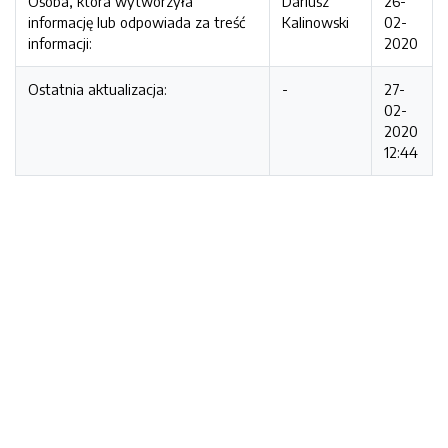
Osoba, która wytworzyła
Dariusz
26-
informację lub odpowiada za treść
Kalinowski
02-
informacji:
2020
Ostatnia aktualizacja:
-
27-
02-
2020
12:44