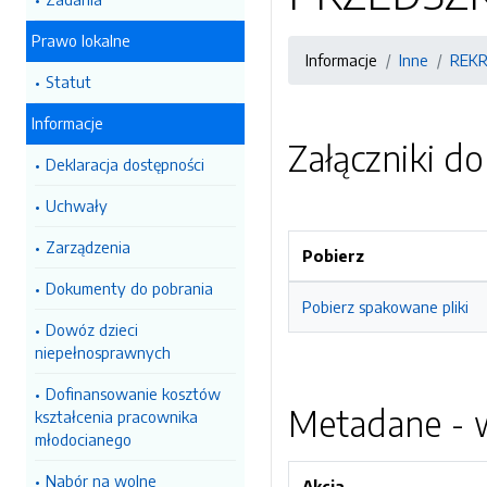
Prawo lokalne
Informacje
Inne
REKR
Statut
Informacje
Załączniki d
Deklaracja dostępności
Uchwały
Zarządzenia
Pobierz
Dokumenty do pobrania
Pobierz spakowane pliki
Dowóz dzieci
niepełnosprawnych
Dofinansowanie kosztów
Metadane - w
kształcenia pracownika
młodocianego
Nabór na wolne
Akcja