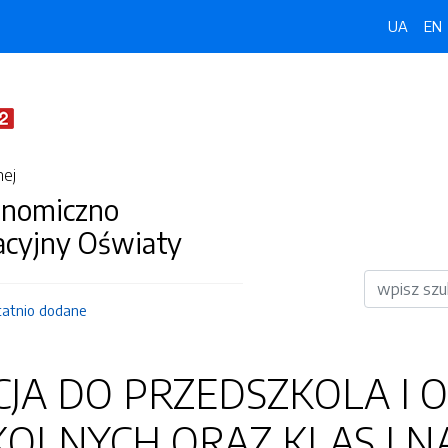
UA
EN
nej
onomiczno
acyjny Oświaty
Wyszukiwar
tatnio dodane
JA DO PRZEDSZKOLA I 
OLNYCH ORAZ KLAS I NA