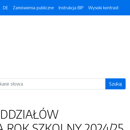
DE
Zamówienia publiczne
Instrukcja BIP
Wysoki kontrast
ka
Szukaj
ODDZIAŁÓW
 ROK SZKOLNY 2024/25