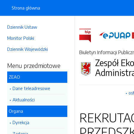
Strona główna
Dziennik Ustaw
Monitor Polski
Dziennik Wojewódzki
Biuletyn Informacji Publicz
Zespół Ek
Menu przedmiotowe
Administr
ZEAO
Dane teleadresowe
os
Aktualności
Organa
REKRUTAC
Dyrekcja
PRZEDSZK
Zadania