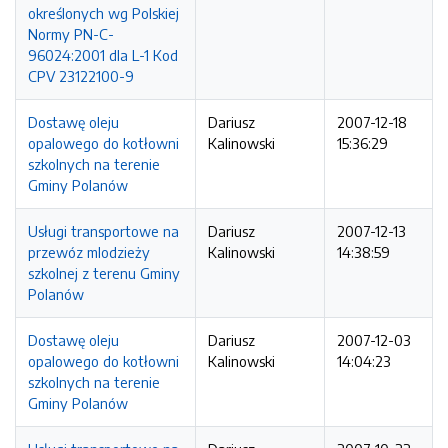
określonych wg Polskiej
Normy PN-C-
96024:2001 dla L-1 Kod
CPV 23122100-9
Dostawę oleju
Dariusz
2007-12-18
opalowego do kotłowni
Kalinowski
15:36:29
szkolnych na terenie
Gminy Polanów
Usługi transportowe na
Dariusz
2007-12-13
przewóz mlodzieży
Kalinowski
14:38:59
szkolnej z terenu Gminy
Polanów
Dostawę oleju
Dariusz
2007-12-03
opalowego do kotłowni
Kalinowski
14:04:23
szkolnych na terenie
Gminy Polanów