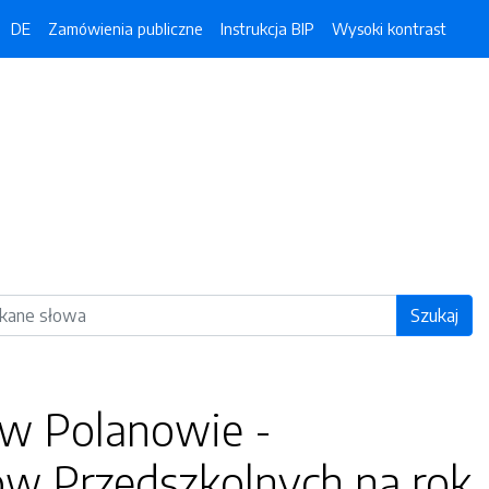
DE
Zamówienia publiczne
Instrukcja BIP
Wysoki kontrast
ka
Szukaj
 w Polanowie -
ów Przedszkolnych na rok