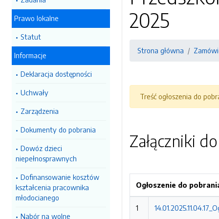
2025
Prawo lokalne
Statut
Strona główna
Zamówie
Informacje
Deklaracja dostępności
Uchwały
Treść ogłoszenia do pob
Zarządzenia
Dokumenty do pobrania
Załączniki d
Dowóz dzieci
niepełnosprawnych
Dofinansowanie kosztów
Ogłoszenie do pobrani
kształcenia pracownika
młodocianego
1
14.01.2025.11.04.17_
Nabór na wolne