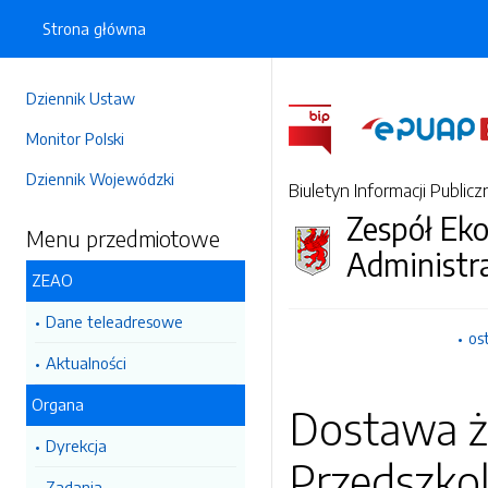
Strona główna
Dziennik Ustaw
Monitor Polski
Dziennik Wojewódzki
Biuletyn Informacji Publicz
Zespół Ek
Menu przedmiotowe
Administr
ZEAO
Dane teleadresowe
os
Aktualności
Organa
Dostawa ż
Dyrekcja
Przedszko
Zadania