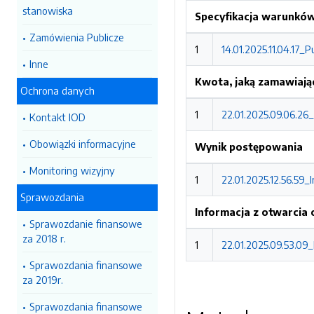
stanowiska
Specyfikacja warunkó
Zamówienia Publicze
1
14.01.2025.11.04.17_Pu
Inne
Kwota, jaką zamawiają
Ochrona danych
1
22.01.2025.09.06.26
Kontakt IOD
Obowiązki informacyjne
Wynik postępowania
Monitoring wizyjny
1
22.01.2025.12.56.59
Sprawozdania
Informacja z otwarcia 
Sprawozdanie finansowe
za 2018 r.
1
22.01.2025.09.53.09
Sprawozdania finansowe
za 2019r.
Sprawozdania finansowe