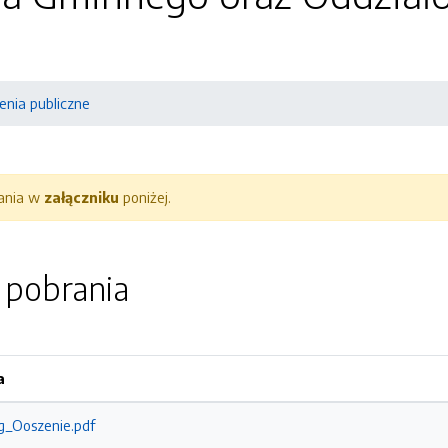
nia publiczne
rania w
załączniku
poniżej.
o pobrania
a
Og_Ooszenie.pdf