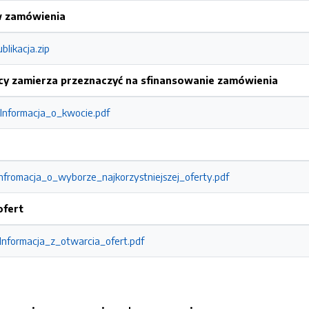
w zamówienia
blikacja.zip
cy zamierza przeznaczyć na sfinansowanie zamówienia
_Informacja_o_kwocie.pdf
_Infromacja_o_wyborze_najkorzystniejszej_oferty.pdf
ofert
_Informacja_z_otwarcia_ofert.pdf