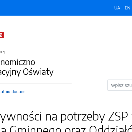
UA
EN
nej
onomiczno
acyjny Oświaty
Wyszukiwar
tatnio dodane
ywności na potrzeby ZSP
la Gminnego oraz Oddział